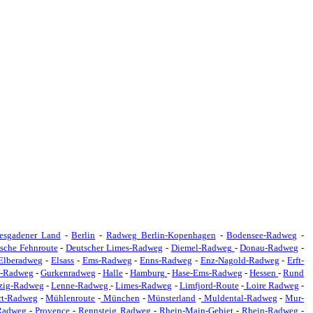
tesgadener Land
-
Berlin
-
Radweg Berlin-Kopenhagen
-
Bodensee-Radweg
-
sche Fehnroute
-
Deutscher Limes-Radweg
-
Diemel-Radweg
-
Donau-Radweg
-
Elberadweg
-
Elsass
-
Ems-Radweg
-
Enns-Radweg
-
Enz-Nagold-Radweg
-
Erft-
n-Radweg
-
Gurkenradweg
-
Halle
-
Hamburg
-
Hase-Ems-Radweg
-
Hessen
-
Rund
zig-Radweg
-
Lenne-Radweg
-
Limes-Radweg
-
Limfjord-Route
-
Loire Radweg
-
rt-Radweg
-
Mühlenroute
-
München
-
Münsterland
-
Muldental-Radweg
-
Mur-
-Radweg
-
Provence
-
Rennsteig Radweg
-
Rhein-Main-Gebiet
-
Rhein-Radweg
-