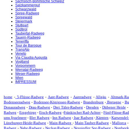
Sächsisch-Böhmische Schweiz
Salzkammergut
Schwarzwald
Spree-Radweg
Spreewald
Steiermark
Stuttgart
Südtirol
Taubertal-Radweg
Tauern-Radweg
Teneriffa
Tour de Baroque
TransAlp
Veneto
Via Claudia Augusta
Vogtland
Vorpommern
Werratal-Radweg
Weser-Radweg
Wien
IMPRESSUM
home
-
5-Flüsse-Radweg
-
Aare-Radweg
-
Aareradweg
-
Allgäu
-
Altmark-R
Bodenseeradweg
-
Bodensee-Königssee-Radweg
-
Brandenburg
-
Bretagne
-
Bu
Donauradweg
-
Drau-Radweg
-
Drei Täler-Radweg
-
Dresden
-
Dübener Heide
Radweg
-
Erzgebirge
-
Etsch-Radweg
-
Fränkischer Rad-Achter
-
Fünf-Flüsse-Ra
ums Ijsselmeer
-
Iller Radweg
-
Inn Radweg
-
Isar Radweg
-
Kärnten
-
Karwendel
Lüneburger-Heide-Radweg
-
Main-Radweg
-
Main-Tauber-Radweg
-
Mallorca
Radweg
-
Nahe-Radweg
-
Neckar-Radweg
-
Neusiedler See-Radweg
-
Nordsee