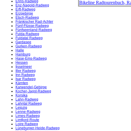
Enns-Radweg
Bikeline Radtourenbuch, R
Enz-Nagold-Radweg
Erft-Radweg
Erzgebirge
Etsch-Radweg
Fränkischer Rad-Achter
Fünf-Flüsse-Radweg
Fünfseenland-Radweg
Fulda-Radweg
Fuldatal Radweg
Gardasee
Gurken-Radweg
Halle
Hamburg
Hase-Ems-Radweg
Hessen
Ijsselmeer
Iller Radweg
Inn Radweg
Isar Radweg
Kärnten
Karwendel-Gebirge
Kocher-Jagst-Radweg
Korsika
Lahn-Radweg
Lahntal Radweg
Leipzig
Lenne-Radweg
Limes-Radweg
Limfjord-Route
Loire Radweg
Lüneburger-Heide-Radweg