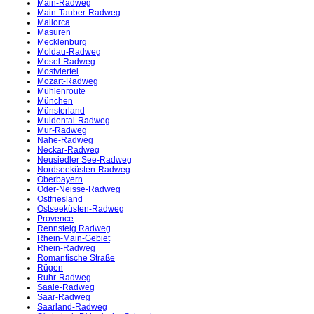
Main-Radweg
Main-Tauber-Radweg
Mallorca
Masuren
Mecklenburg
Moldau-Radweg
Mosel-Radweg
Mostviertel
Mozart-Radweg
Mühlenroute
München
Münsterland
Muldental-Radweg
Mur-Radweg
Nahe-Radweg
Neckar-Radweg
Neusiedler See-Radweg
Nordseeküsten-Radweg
Oberbayern
Oder-Neisse-Radweg
Ostfriesland
Ostseeküsten-Radweg
Provence
Rennsteig Radweg
Rhein-Main-Gebiet
Rhein-Radweg
Romantische Straße
Rügen
Ruhr-Radweg
Saale-Radweg
Saar-Radweg
Saarland-Radweg