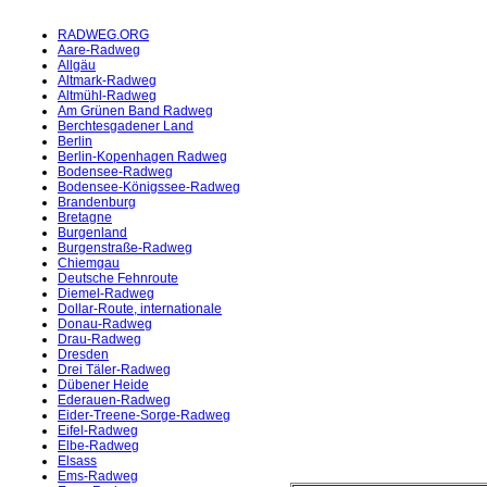
RADWEG.ORG
Aare-Radweg
Allgäu
Altmark-Radweg
Altmühl-Radweg
Am Grünen Band Radweg
Berchtesgadener Land
Berlin
Berlin-Kopenhagen Radweg
Bodensee-Radweg
Bodensee-Königssee-Radweg
Brandenburg
Bretagne
Burgenland
Burgenstraße-Radweg
Chiemgau
Deutsche Fehnroute
Diemel-Radweg
Dollar-Route, internationale
Donau-Radweg
Drau-Radweg
Dresden
Drei Täler-Radweg
Dübener Heide
Ederauen-Radweg
Eider-Treene-Sorge-Radweg
Eifel-Radweg
Elbe-Radweg
Elsass
Ems-Radweg