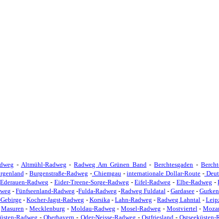
adweg
-
Altmühl-Radweg
-
Radweg Am Grünen Band
-
Berchtesgaden
-
Berch
rgenland
-
Burgenstraße-Radweg
-
Chiemgau
-
internationale Dollar-Route
-
Deut
-
Ederauen-Radweg
-
Eider-Treene-Sorge-Radweg
-
Eifel-Radweg
-
Elbe-Radweg
-
dweg
-
Fünfseenland-Radweg
-
Fulda-Radweg
-
Radweg Fuldatal
-
Gardasee
-
Gurke
-Gebirge
-
Kocher-Jagst-Radweg
-
Korsika
-
Lahn-Radweg
-
Radweg Lahntal
-
Leip
-
Masuren
-
Mecklenburg
-
Moldau-Radweg
-
Mosel-Radweg
-
Mostviertel
-
Moza
küsten-Radweg
-
Oberbayern
-
Oder-Neisse-Radweg
-
Ostfriesland
-
Ostseeküsten